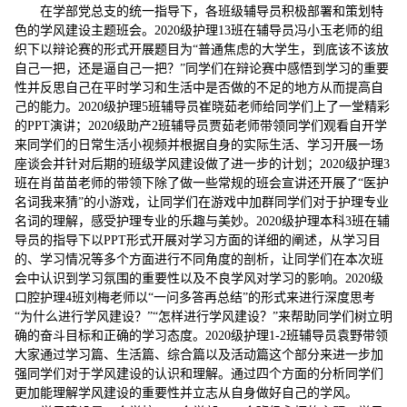
在学部党总支的统一指导下，各班级辅导员积极部署和策划特
色的学风建设主题班会。2020级护理13班在辅导员冯小玉老师的组
织下以辩论赛的形式开展题目为“普通焦虑的大学生，到底该不该放
自己一把，还是逼自己一把？”同学们在辩论赛中感悟到学习的重要
性并反思自己在平时学习和生活中是否做的不足的地方从而提高自
己的能力。2020级护理5班辅导员崔晓茹老师给同学们上了一堂精彩
的PPT演讲；2020级助产2班辅导员贾茹老师带领同学们观看自开学
来同学们的日常生活小视频并根据自身的实际生活、学习开展一场
座谈会并针对后期的班级学风建设做了进一步的计划；2020级护理3
班在肖苗苗老师的带领下除了做一些常规的班会宣讲还开展了“医护
名词我来猜”的小游戏，让同学们在游戏中加群同学们对于护理专业
名词的理解，感受护理专业的乐趣与美妙。2020级护理本科3班在辅
导员的指导下以PPT形式开展对学习方面的详细的阐述，从学习目
的、学习情况等多个方面进行不同角度的剖析，让同学们在本次班
会中认识到学习氛围的重要性以及不良学风对学习的影响。2020级
口腔护理4班刘梅老师以“一问多答再总结”的形式来进行深度思考
“为什么进行学风建设？”“怎样进行学风建设？”来帮助同学们树立明
确的奋斗目标和正确的学习态度。2020级护理1-2班辅导员袁野带领
大家通过学习篇、生活篇、综合篇以及活动篇这个部分来进一步加
强同学们对于学风建设的认识和理解。通过四个方面的分析同学们
更加能理解学风建设的重要性并立志从自身做好自己的学风。