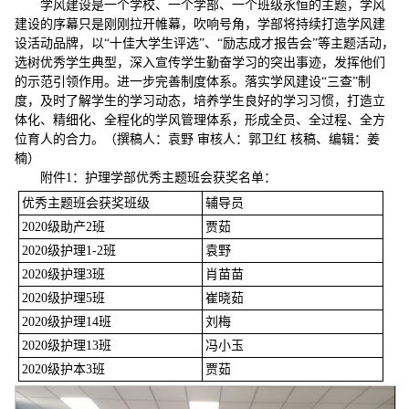
学风建设是一个学校、一个学部、一个班级永恒的主题，学风
建设的序幕只是刚刚拉开帷幕，吹响号角，学部将持续打造学风建
设活动品牌，以“十佳大学生评选”、“励志成才报告会”等主题活动，
选树优秀学生典型，深入宣传学生勤奋学习的突出事迹，发挥他们
的示范引领作用。进一步完善制度体系。落实学风建设“三查”制
度，及时了解学生的学习动态，培养学生良好的学习习惯，打造立
体化、精细化、全程化的学风管理体系，形成全员、全过程、全方
位育人的合力。（撰稿人：袁野 审核人：郭卫红 核稿、编辑：姜
楠）
附件1：护理学部优秀主题班会获奖名单：
优秀主题班会获奖班级
辅导员
2020级助产2班
贾茹
2020级护理1-2班
袁野
2020级护理3班
肖苗苗
2020级护理5班
崔晓茹
2020级护理14班
刘梅
2020级护理13班
冯小玉
2020级护本3班
贾茹