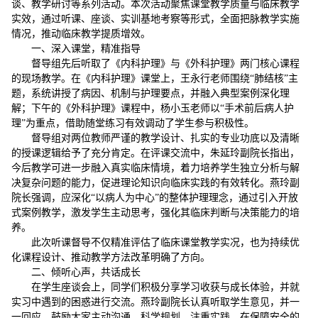
谈、教学研讨等系列活动。本次活动聚焦课堂教学质量与临床教学
实效，通过听课、座谈、实训基地考察等形式，全面把脉教学实施
情况，推动临床教学提质增效。
一、深入课堂，精准指导
督导组先后听取了《内科护理》与《外科护理》两门核心课程
的现场教学。在《内科护理》课堂上，王永行老师围绕“肺结核”主
题，系统讲授了病因、机制与护理要点，并融入典型案例深化理
解；下午的《外科护理》课程中，杨小玉老师以“手术前后病人护
理”为重点，借助随堂练习有效调动了学生参与积极性。
督导组对两位教师严谨的教学设计、扎实的专业功底以及清晰
的授课逻辑给予了充分肯定。在评课交流中，朱延玲副院长指出，
今后教学可进一步融入真实临床情境，着力培养学生独立分析与解
决复杂问题的能力，促进理论知识向临床实践的有效转化。燕玲副
院长强调，应深化“以病人为中心”的整体护理理念，通过引入开放
式案例教学，激发学生主动思考，强化其临床判断与决策能力的培
养。
此次听课督导不仅精准评估了临床课堂教学实况，也为持续优
化课程设计、推动教学方法改革明确了方向。
二、倾听心声，共话成长
在学生座谈会上，同学们积极分享学习收获与成长体验，并就
实习中遇到的困惑进行交流。燕玲副院长认真听取学生意见，并一
一回应，鼓励大家主动沟通、科学规划、注重实践，在保障安全的