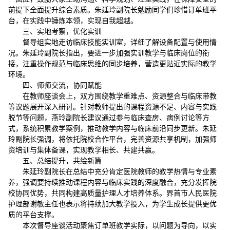
前提下全面提升综合素质。朱延玲副院长勉励同学们珍惜订单班平
台，在实践中锤炼本领，实现自我超越。
三、实地考察，优化实训
督导组实地走访临床技能实训室，详细了解设备配置与使用情
况。朱延玲副院长指出，要进一步加强实训教学与临床岗位的衔
接，注重操作规范与临床思维的同步培养，营造更贴近实际的教学
环境。
四、师师交流，协同赋能
在教师座谈会上，双方围绕教学重难点、资源整合与临床带教
等议题展开深入研讨。针对教师提出的课程资源不足、内容与实践
脱节等问题，燕玲副院长建议通过参与临床查房、病例讨论等方
式，系统积累教学案例，推动教学内容与临床前沿同步更新。朱延
玲副院长强调，将依托院校合作平台，完善资源共享机制，加强师
资培训与集体备课，实现教学相长、共建共赢。
五、总结提升，共绘新篇
朱延玲副院长在总结中充分肯定医院教师的教学热情与专业素
养，强调要持续推动课程内容与临床实践的深度融合，充分发挥院
校协同优势，共同构建高质量护理人才培养体系。界首市人民医院
护理部谢敏主任也表示将持续加大教学投入，为学生成长提供更优
质的平台支撑。
本次督导座谈活动聚焦订单班教学实际，以问题为导向，以实