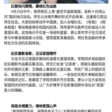
红歌快闪燃情，赓续红色血脉
9月29日中午，新桥校区上演“盛世华诞歌祖国，金秋十月颂山
河”国庆快闪活动。学生以合唱齐舞的形式开启表演，迅速吸引周边
师生驻足。大家纷纷挥动手中国旗，加入合唱队伍，《有我》《相
亲相爱》等经典旋律在校园内回荡，阵阵掌声与歌声交织成动人的
爱国乐章。这场快闪不仅是一场视听盛宴，更让青年学子在沉浸式
参与中重温祖国奋斗历程，感受国家发展成就，将红色血脉的传承
转化为生动的实践体验。
纪实摄影留影，见证家国情怀
为全方位记录国庆期间的温情与爱国场景，学院同步发起国庆
纪实摄影作品集征集活动。师生们化身“记录者”，用镜头捕捉校园
内外的国庆元素：艾梅路上悬挂的五星红旗、市民广场上的国庆花
坛、亲朋互道节日祝福的温馨瞬间……一张张纪实照片串联起我们
共同国庆记忆，既展现了学院浓厚的节日氛围，更以小见大呈现出
家国同庆的时代画面，让广大护理学子在影像回顾中深化对“家国”
意义的理解。
班级合唱聚力，唱响爱国心声
“声颂祖国华诞，深情传赤子之心”主题班级合唱比赛同步开