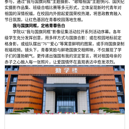
参与，通过“我与国旗同框”主题摄影、“歌唱祖国”主题快闪、国庆纪
实摄影作品集、班级合唱比赛等多元形式，立体呈现新时代青年对
祖国的深情祝福，在校园内外掀起爱国荣校热潮，将思政教育融入
节日氛围，让红色基因在青春校园落地生根。
我与国旗同框，定格青春告白
学院以“我与国旗同框”影像征集活动拉开系列活动序幕。各年
级学生充分发挥创意，用多样方式与国旗合影：或在校园地标前定
格身影，或组队摆出“76”“爱心”等寓意鲜明的图案，或手持国旗录制
祝福视频。镜头下，青春笑脸与鲜艳国旗交相辉映，不仅展现了学
子们的蓬勃朝气，更传递出强国有我的坚定誓言，将对祖国母亲的
赤子之心融入每一张照片，让爱国情怀在直观表达中愈发浓烈。