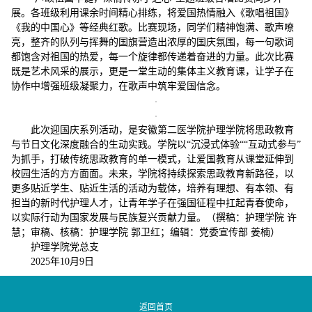
展。各班级利用课余时间精心排练，将爱国热情融入《歌唱祖国》
《我的中国心》等经典红歌。比赛现场，同学们精神饱满、歌声嘹
亮，整齐的队列与挥舞的国旗营造出浓厚的国庆氛围，每一句歌词
都饱含对祖国的热爱，每一个旋律都传递着奋进的力量。此次比赛
既是艺术风采的展示，更是一堂生动的集体主义教育课，让学子在
协作中增强班级凝聚力，在歌声中筑牢爱国信念。
此次迎国庆系列活动，是安徽第二医学院护理学院将思政教育
与节日文化深度融合的生动实践。学院以“沉浸式体验““互动式参与”
为抓手，打破传统思政教育的单一模式，让爱国教育从课堂延伸到
校园生活的方方面面。未来，学院将持续探索思政教育新路径，以
更多贴近学生、贴近生活的活动为载体，培养有理想、有本领、有
担当的新时代护理人才，让青年学子在强国征程中扛起青春使命，
以实际行动为国家发展与民族复兴贡献力量。（撰稿：护理学院 许
慧；审稿、核稿：护理学院 郭卫红；编辑：党委宣传部 姜楠）
护理学院党总支
2025年10月9日
返回首页