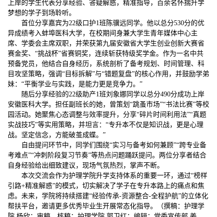
上岸的学生代表分享经验、答疑解惑，精准指导，百余名怀揣升学
梦想的学子到场聆听。
首位分享嘉宾为22级口护1班陈骥远同学。他以总分530分的优
异成绩考入蚌埠医科大学，在校期间身兼大学生青年媒体中心主
席、学委会主席双职，并荣获第九届安徽省大学生创业创新大赛省
赛金奖、“挑战杯”省赛铜奖，连续斩获特级奖学金。作为一名中共
预备党员，他结合自身经历，系统剖析了备考规划、时间管理、科
目攻坚策略，强调“目标拆解”与“错题复盘”的核心作用，并鼓励学弟
妹：“平衡学业与实践，是能力更是竞争力。”
随后分享经验的22级助产1班刘象娜同学以总分490分成功上岸
安徽医科大学。担任副班长的她，曾策划“跳蚤市场”“书法比赛”等校
园活动。她聚焦心态调整与效率提升，分享“碎片时间利用法”“真题
实战技巧”等实用策略，并坦言：“专升本不仅是知识战，更是心理
战。坚定信念，方能破茧成蝶。”
自由提问环节中，同学们围绕“实习与备考如何兼顾”“跨专业备
考难点”“冲刺阶段复习节奏”等热点问题踊跃提问。两位分享者结合
自身经验给出细致建议，现场气氛热烈，掌声不断。
本次交流会作为护理学院升学支持体系的重要一环，通过“榜样
引路+精准解惑”的模式，切实解决了学子在专升本路上的痛点和焦
虑。未来，学院将持续搭建“经验传承-资源整合-全程护航”的立体化
帮扶平台，邀请更多优秀毕业生开展常态化指导。（撰稿：护理学
院 杨欣；审稿、核稿：护理学院 郭卫红；编辑：党委宣传部 姜