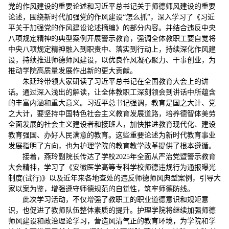
党的作风建设的重要论述和习近平总书记关于师德师风建设的重要
论述，围绕新时代加强党的作风建设“怎么抓”，深入学习了《习近
平关于加强党的作风建设论述摘编》的部分内容。并结合违反中央
八项规定精神的典型案例开展警示教育，强调全体教职工要自觉将
中央八项规定精神融入到职责中、落实到行动上，持续深化作风建
设，持续推进师德师风建设，以优良作风凝心聚力、干事创业，为
推动学院高质量发展作出新的更大贡献。
朱延玲带领大家研读了习近平总书记在全国教育大会上的讲
话。通过深入浅出的解读，让全体教职工深刻领会到讲话中所蕴含
的丰富内涵和重大意义。习近平总书记强调，教育是国之大计、党
之大计，要坚持中国特色社会主义教育发展道路，培养德智体美劳
全面发展的社会主义建设者和接班人，加快推进教育现代化、建设
教育强国、办好人民满意的教育。这些重要论述为新时代教育事业
发展指明了方向，也为护理学院的教育教学改革提供了根本遵循。
接着，燕玲副院长传达了学校2025年全面从严治党暨警示教育
大会精神，学习了《安徽医学高等专科学校师德违规行为通报曝光
制度(试行)》以及近年来各地查处的违反师德师风典型案例，引导大
家以案为鉴，增强遵守师德规范的自觉性，筑牢师德防线。
此次学习活动，不仅增强了教职工的职业道德意识和规矩意
识，也促进了教师队伍整体素质的提升。护理学院将继续加强师德
师风建设和政治理论学习，营造风清气正的教育环境，为学院和学